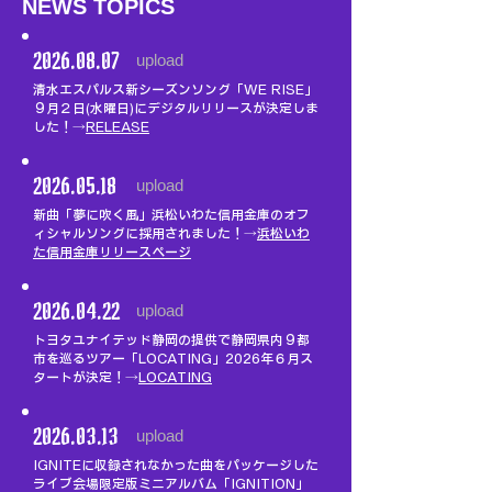
NEWS TOPICS
2026.08.07
upload
清水エスパルス新シーズンソング「WE RISE」
９月２日(水曜日)にデジタルリリースが決定しま
した！→
RELEASE
2026.05.18
upload
新曲「夢に吹く風」浜松いわた信用金庫のオフ
ィシャルソングに採用されました！→
浜松いわ
た信用金庫リリースページ
2026.04.22
upload
トヨタユナイテッド静岡の提供で静岡県内９都
市を巡るツアー「LOCATING」2026年６月ス
タートが決定！→
LOCATING
2026.03.13
upload
IGNITEに収録されなかった曲をパッケージした
ライブ会場限定版ミニアルバム「IGNITION」